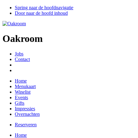
Spring naar de hoofdnavigatie
Door naar de hoofd inhoud
Oakroom
Jobs
Contact
Home
Menukaart
Winelist
Events
Gifts
Impressies
Overnachten
Reserveren
Home